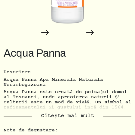
Acqua Panna
Descriere
Acqua Panna Apă Minerală Naturală
Necarbogazoasa
Acqua Panna este creată de peisajul domol
al Toscanei, unde aprecierea naturii și
culturii este un mod de viață. Un simbol al
rafinamentului și gustului încă din 1564.
Acqua Panna iese la suprafață după o
Citește mai mult
călătorie subterană de 14 ani din
teritoriul unic toscan, aproape de
Florența. Izvorul este situat în Rezervația
Note de degustare: