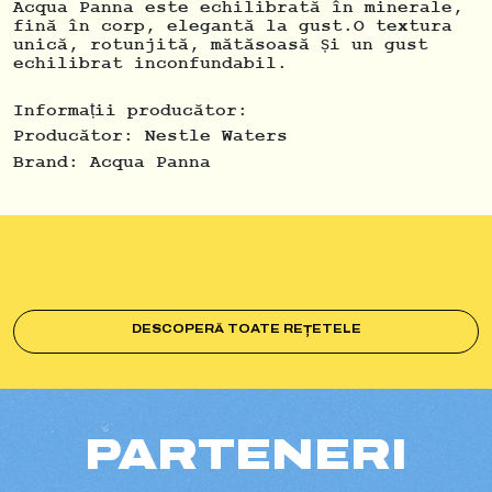
Acqua Panna, într-o zona protejată
Acqua Panna este echilibrată în minerale,
deosebită care se întinde pe peste 1300 de
fină în corp, elegantă la gust.O textura
hectare, în mijlocul Apeninilor Toscani.
unică, rotunjită, mătăsoasă și un gust
Aici se află secretul gustului sau
echilibrat inconfundabil.
inconfundabil și echilibrat.
Informații producător:
Producător:
Nestle Waters
Brand:
Acqua Panna
DESCOPERĂ TOATE REȚETELE
PARTENERI