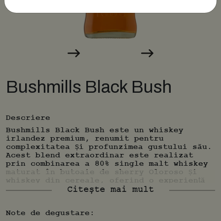
Bushmills Black Bush
Descriere
Bushmills Black Bush este un whiskey
irlandez premium, renumit pentru
complexitatea și profunzimea gustului său.
Acest blend extraordinar este realizat
prin combinarea a 80% single malt whiskey
maturat în butoaie de sherry Oloroso și
whiskey din cereale, oferind o experiență
gustativă bogată și sofisticată.
Citește mai mult
Note de degustare: