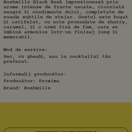
Bushmills Black Bush impresionează prin
arome intense de fructe uscate, ciocolată
neagră și condimente dulci, completate de
nuanțe subtile de stejar. Gustul este bogat
și catifelat, cu note pronunțate de sherry,
caramel, și o urmă fină de fum, care se
îmbină armonios într-un finisaj lung și
memorabil.
Mod de servire:
Sec, cu gheață, sau in cocktailul tău
preferat.
Informații producător:
Producător:
Proximo
Brand:
Bushmills