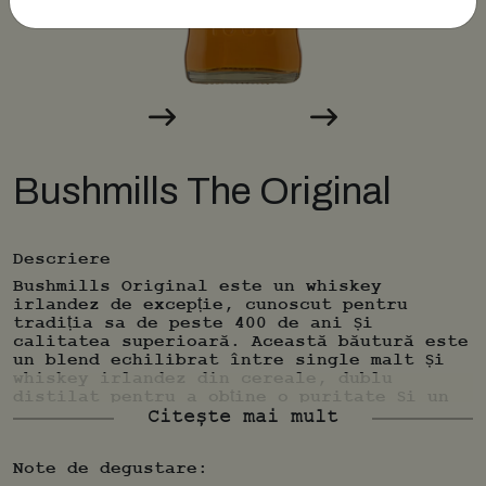
Bushmills The Original
Descriere
Bushmills Original este un whiskey
irlandez de excepție, cunoscut pentru
tradiția sa de peste 400 de ani și
calitatea superioară. Această băutură este
un blend echilibrat între single malt și
whiskey irlandez din cereale, dublu
distilat pentru a obține o puritate și un
gust neted caracteristic.
Citește mai mult
Note de degustare: