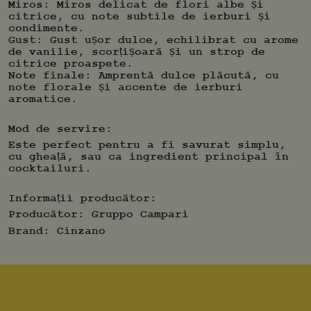
aromă delicată și florală, cu note de
Miros: Miros delicat de flori albe și
piersică, vanilie și scorțișoară.
citrice, cu note subtile de ierburi și
condimente.
Gust: Gust ușor dulce, echilibrat cu arome
de vanilie, scorțișoară și un strop de
citrice proaspete.
Note finale: Amprentă dulce plăcută, cu
note florale și accente de ierburi
aromatice.
Mod de servire:
Este perfect pentru a fi savurat simplu,
cu gheață, sau ca ingredient principal în
cocktailuri.
Informații producător:
Producător:
Gruppo Campari
Brand:
Cinzano