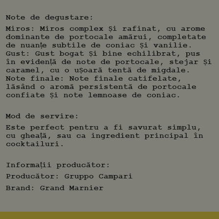
cocktailuri și gastronomie.
Note de degustare:
Miros: Miros complex și rafinat, cu arome
dominante de portocale amărui, completate
de nuanțe subtile de coniac și vanilie.
Gust: Gust bogat și bine echilibrat, pus
în evidență de note de portocale, stejar și
caramel, cu o ușoară tentă de migdale.
Note finale: Note finale catifelate,
lăsând o aromă persistentă de portocale
confiate și note lemnoase de coniac.
Mod de servire:
Este perfect pentru a fi savurat simplu,
cu gheață, sau ca ingredient principal în
cocktailuri.
Informații producător:
Producător:
Gruppo Campari
Brand:
Grand Marnier