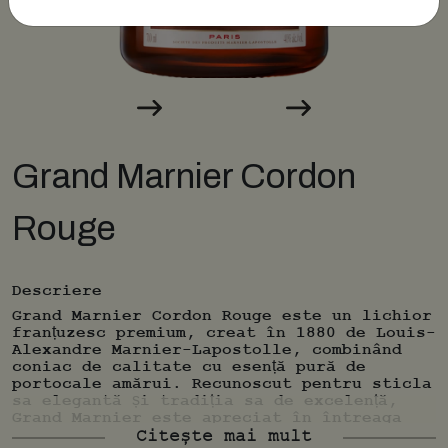
Grand Marnier Cordon
Rouge
Descriere
Grand Marnier Cordon Rouge este un lichior
franțuzesc premium, creat în 1880 de Louis-
Alexandre Marnier-Lapostolle, combinând
coniac de calitate cu esență pură de
portocale amărui. Recunoscut pentru sticla
sa elegantă și tradiția sa de excelență,
Grand Marnier este apreciat în întreaga
lume pentru versatilitatea sa în
Citește mai mult