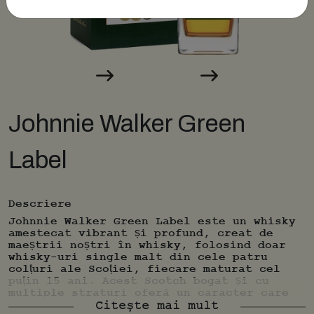
Johnnie Walker Green
Label
Descriere
Johnnie Walker Green Label este un whisky
amestecat vibrant și profund, creat de
maeștrii noștri în whisky, folosind doar
whisky-uri single malt din cele patru
colțuri ale Scoției, fiecare maturat cel
puțin 15 ani. Acest Scotch bogat și cu
multiple straturi oferă un caracter care
poate fi realizat doar prin blending
Citește mai mult