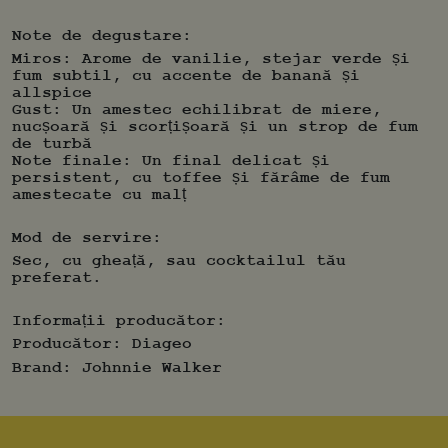
priceput. Perfect pentru a fi savurat
acasă, simplu sau cu gheață. Este un cadou
Note de degustare:
excelent pentru cineva care caută un
whisky cu o complexitate și adâncime de
Miros: Arome de vanilie, stejar verde și
caracter mai mare, creat exclusiv din
fum subtil, cu accente de banană și
whisky-uri single malt din cele patru
allspice
colțuri ale Scoției.
Gust: Un amestec echilibrat de miere,
nucșoară și scorțișoară și un strop de fum
de turbă
Note finale: Un final delicat și
persistent, cu toffee și fărâme de fum
amestecate cu malț
Mod de servire:
Sec, cu gheață, sau cocktailul tău
preferat.
Informații producător:
Producător:
Diageo
Brand:
Johnnie Walker