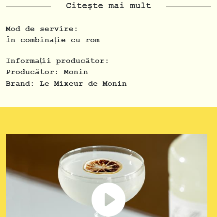
răcoritoare și sofisticate. Ideal pentru
Citește mai mult
prepararea rapidă a cocktailurilor
Daiquiri, dar poate fi folosit și pentru a
Mod de servire:
adăuga un twist de lime în alte băuturi.
În combinație cu rom
Informații producător:
Producător:
Monin
Brand:
Le Mixeur de Monin