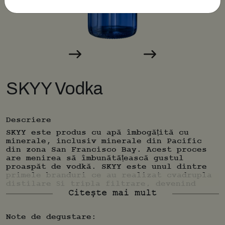
SKYY Vodka
Descriere
SKYY este produs cu apă îmbogățită cu
minerale, inclusiv minerale din Pacific
din zona San Francisco Bay. Acest proces
are menirea să îmbunătățească gustul
proaspăt de vodkă. SKYY este unul dintre
primele branduri ce au realizat cvadrupla
distilare și tripla filtrare, devenind
unul dintre produsele de acest tip cu cele
Citește mai mult
mai puține impurități.
Note de degustare: