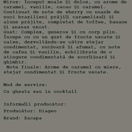
lux cu bază grea.
Miros: Început moale și dulce, cu arome de
caramel, vanilie, cacao și caramel.
Continuat de note de sherry cu nuanțe de
nuci brazilieni prăjiți caramelizați și
alune prăjite, completat de toffee, banane
și ananas uscat.
Gust: Complex, generos și cu corp plin.
Începe cu cu un gust de fructe uscate și
caise, dezvoltându-se către stejar
condimentat, nucșoară și afumat, cu note
de cafea și vanilie, echilibrate de o
atingere condimentată de scorțișoară și
ghimbir.
Note finale: Arome de caramel cu miere,
stejar condimentat și fructe uscate.
Mod de servire:
Cu gheata sau in cocktail
Informații producător:
Producător:
Diageo
Brand:
Zacapa