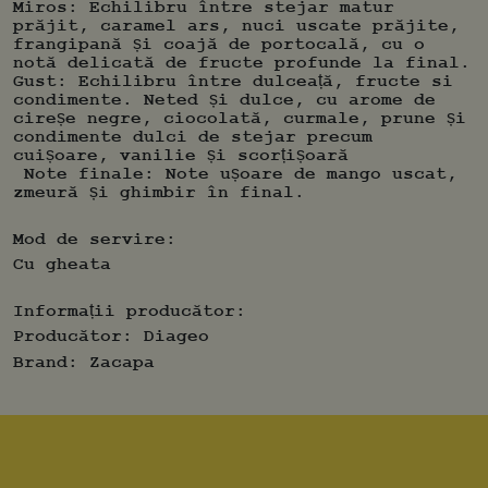
caracteristică. Cel mai bine se savurează
Miros: Echilibru între stejar matur
simplu, într-un pahar de lux cu bază grea.
prăjit, caramel ars, nuci uscate prăjite,
frangipană și coajă de portocală, cu o
notă delicată de fructe profunde la final.
Gust: Echilibru între dulceață, fructe si
condimente. Neted și dulce, cu arome de
cireșe negre, ciocolată, curmale, prune și
condimente dulci de stejar precum
cuișoare, vanilie și scorțișoară
Note finale: Note ușoare de mango uscat,
zmeură și ghimbir în final.
Mod de servire:
Cu gheata
Informații producător:
Producător:
Diageo
Brand:
Zacapa