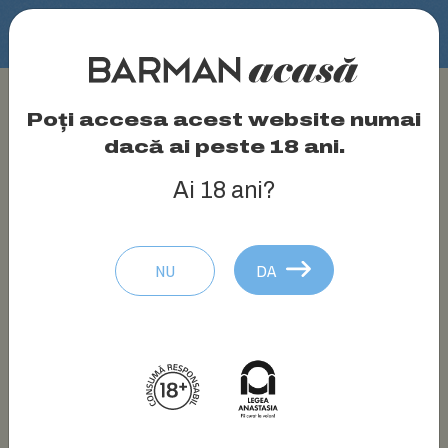
Home
Rețete
Johnnie Walker Sour
Johnnie Walker Sour
Poți accesa acest website numai
dacă ai peste 18 ani.
Ai 18 ani?
NU
DA