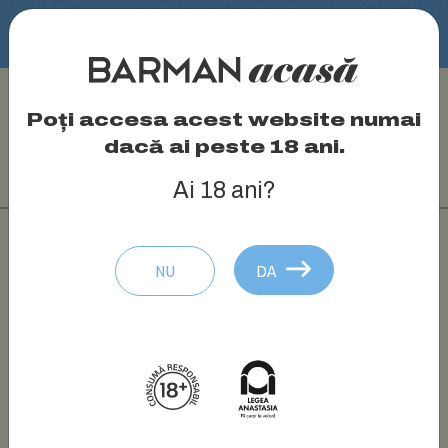
Appleton Estate
Poți accesa acest website numai
dacă ai peste 18 ani.
Producător:
Gruppo Campari
Ai 18 ani?
PRODUSE APPLETON ESTATE
NU
DA