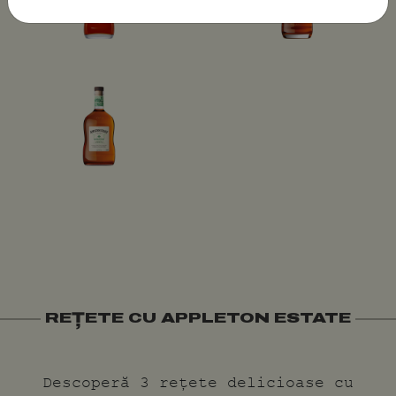
REȚETE CU APPLETON ESTATE
Descoperă 3 rețete delicioase cu